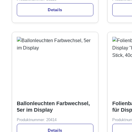
Details
Ballonleuchten Farbwechsel,
Folienba
5er im Display
für Dis
Bonbon"
Produktnummer:
20414
Produktnu
Details