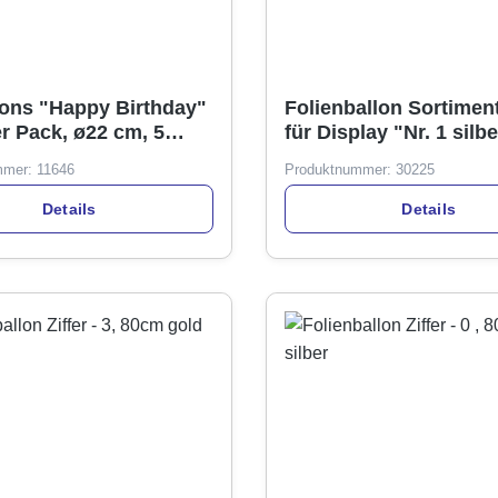
lons "Happy Birthday"
Folienballon Sortiment
er Pack, ø22 cm, 5
für Display "Nr. 1 silbe
sortiert
Stick, 34cm
mmer:
11646
Produktnummer:
30225
Details
Details