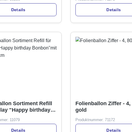
Details
Details
llon Sortiment Refill
Folienballon Ziffer - 4
play "Happy birthday
gold
mit Stick, 40cm
mmer:
11079
Produktnummer:
71172
Details
Details