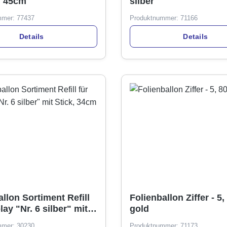
, 45cm
silber
mmer:
77437
Produktnummer:
71166
Details
Details
llon Sortiment Refill
Folienballon Ziffer - 5
lay "Nr. 6 silber" mit
gold
34cm
mmer:
30230
Produktnummer:
71173