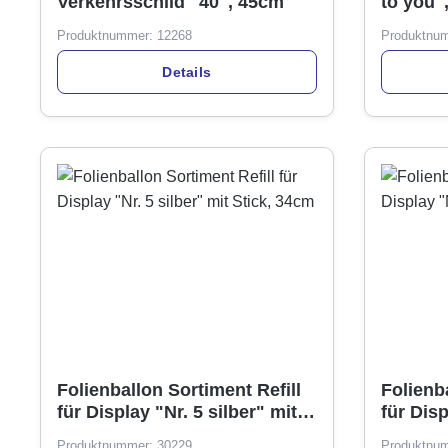
Verkehrsschild "40", 45cm
to you"
Produktnummer:
12268
Produktnu
Details
Folienballon Sortiment Refill
Folienba
für Display "Nr. 5 silber" mit
für Disp
Stick, 34cm
Stick, 
Produktnummer:
30229
Produktnu