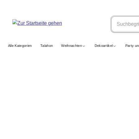
springen
Zur Hauptnavigation springen
Alle Kategorien
Talahon
Weihnachten
Dekoartikel
Party u
BALLONS UND ZUBEHÖR