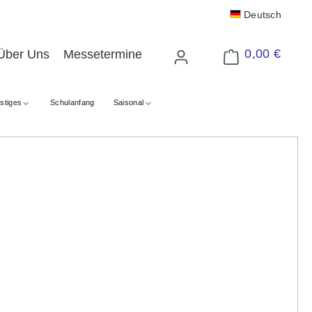
Deutsch
0,00 €
Über Uns
Messetermine
Warenkorb enthält 
stiges
Schulanfang
Saisonal