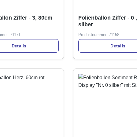
llon Ziffer - 3, 80cm
Folienballon Ziffer - 0
silber
mmer:
71171
Produktnummer:
71158
Details
Details