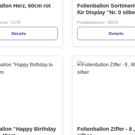
allon Herz, 60cm rot
Folienballon Sortiment
für Display "Nr. 0 silbe
Stick, 34cm
mmer:
71178
Produktnummer:
30224
Details
Details
allon "Happy Birthday
Folienballon Ziffer - 8