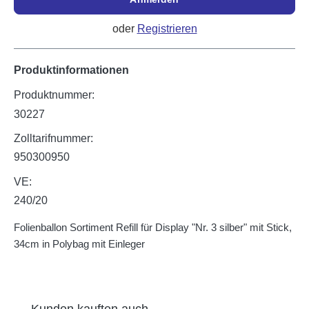
oder
Registrieren
Produktinformationen
Produktnummer:
30227
Zolltarifnummer:
950300950
VE:
240/20
Folienballon Sortiment Refill für Display "Nr. 3 silber" mit Stick,
34cm in Polybag mit Einleger
Produktgalerie überspringen
Kunden kauften auch