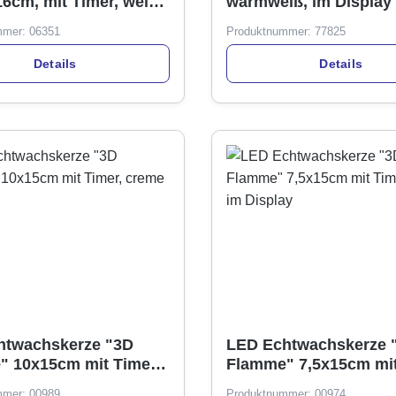
6cm, mit Timer, weiß,
warmweiß, im Display
im Display
mmer:
06351
Produktnummer:
77825
Details
Details
htwachskerze "3D
LED Echtwachskerze 
 10x15cm mit Timer,
Flamme" 7,5x15cm mit
grau, im Display
mmer:
00989
Produktnummer:
00974