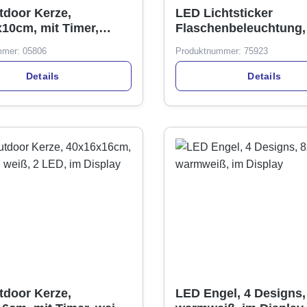
door Kerze,
LED Lichtsticker
x10cm, mit Timer,
Flaschenbeleuchtung,
im Display
Farbwechsel, 4 SMD, i
mmer:
05806
Produktnummer:
75923
Batterie
Details
Details
door Kerze,
LED Engel, 4 Designs,