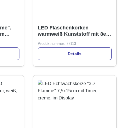
mme",
LED Flaschenkorken
im
warmweiß Kunststoff mit 8er
Mikro-LED-Lichterkette 80cm
Produktnummer:
77113
Details