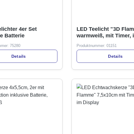
lichter 4er Set
LED Teelicht "3D Fla
e Batterie
warmweiß, mit Timer, 
Display mit "TRY ME"
mmer:
75280
Produktnummer:
01151
Details
Details