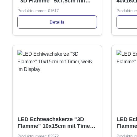
"3D Flamme" 5x7,5cm mit
40x16x1
Timer, transp, Glas, weiß
2 LED, 
Produktnummer:
01617
Produktnu
Details
LED Echtwachskerze "3D
LED Ec
Flamme" 10x15cm mit Timer,
Flamme"
weiß, im Display
creme
Produktnummer:
02572
Produktnu