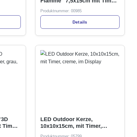
Flamme" 7,5x15cm mit Timer,
rot
Produktnummer:
00985
Details
"3D
LED Outdoor Kerze,
 Timer,
10x10x15cm, mit Timer,
creme, im Display
Produktnummer:
05799