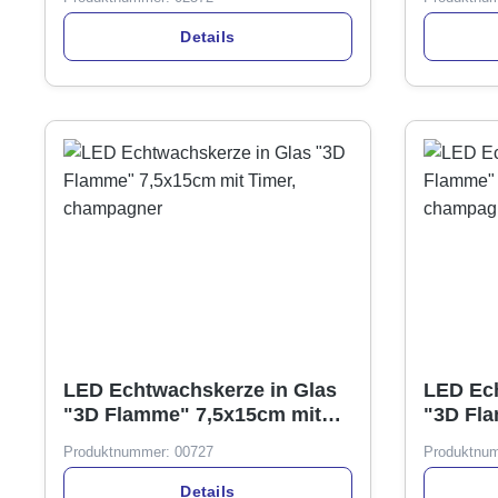
Details
LED Echtwachskerze in Glas
LED Ech
"3D Flamme" 7,5x15cm mit
"3D Fl
Timer, champagner
Timer, 
Produktnummer:
00727
Produktnu
Display
Details