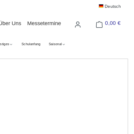
Deutsch
0,00 €
Über Uns
Messetermine
Warenkorb enthält 
stiges
Schulanfang
Saisonal