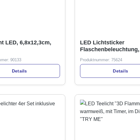
ht LED, 6,8x12,3cm,
LED Lichtsticker
Flaschenbeleuchtung,
starke SMD kaltweiß, i
mmer:
90133
Produktnummer:
75624
Batterie
Details
Details