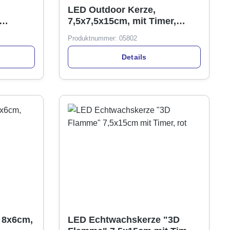
LED Outdoor Kerze,
7,5x7,5x15cm, mit Timer,
nkl.
creme, im Display
Produktnummer:
05802
Details
 8x6cm,
LED Echtwachskerze "3D