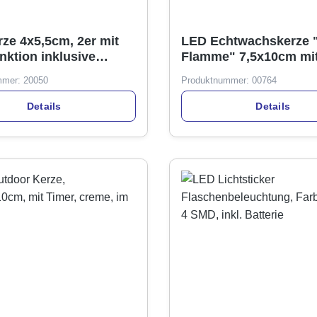
ze 4x5,5cm, 2er mit
LED Echtwachskerze 
nktion inklusive
Flamme" 7,5x10cm mit
e, warmweiß
weiß, im Display
mmer:
20050
Produktnummer:
00764
Details
Details