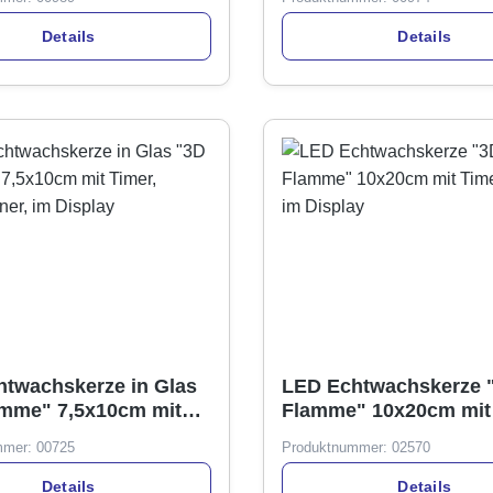
Details
Details
twachskerze in Glas
LED Echtwachskerze 
amme" 7,5x10cm mit
Flamme" 10x20cm mit 
champagner, im
weiß, im Display
mmer:
00725
Produktnummer:
02570
Details
Details