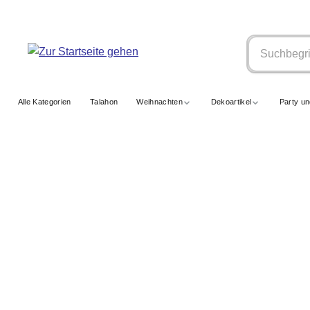
springen
Zur Hauptnavigation springen
Alle Kategorien
Talahon
Weihnachten
Dekoartikel
Party u
LED BASIC