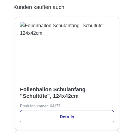
Produktgalerie überspringen
Kunden kauften auch
Folienballon Schulanfang
"Schultüte", 124x42cm
Produktnummer:
04177
Details