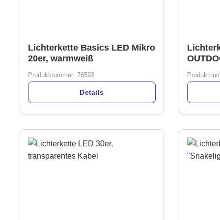
Lichterkette Basics LED Mikro
Lichter
20er, warmweiß
OUTDOO
Lichtfu
Produktnummer:
76593
Produktnu
Details