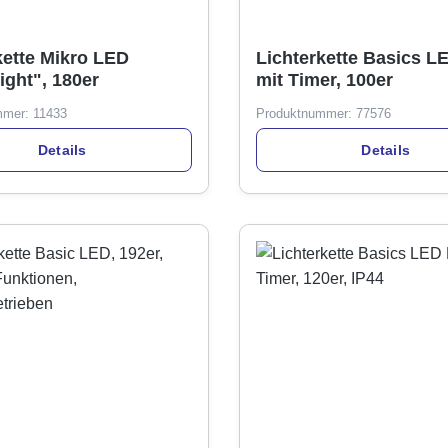
kette Mikro LED
Lichterkette Basics L
ight", 180er
mit Timer, 100er
mmer:
11433
Produktnummer:
77576
Details
Details