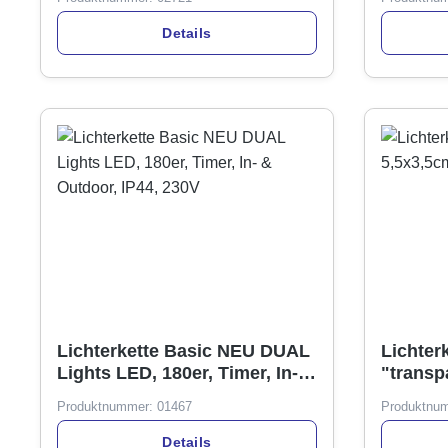
Details
Lichterkette Basic NEU DUAL
Lichter
Lights LED, 180er, Timer, In- &
"transp
Outdoor, IP44, 230V
selbstk
Produktnummer:
01467
Produktnu
Details