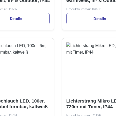
warmweiß, In- & Outdoor, IP44
warmweiß, In- & Outdoor,
IP44, mit Timer
mmer:
11689
Produktnummer:
04483
Details
Details
schlauch LED, 100er,
Lichterstrang Mikro L
ibel formbar, kaltweiß
720er mit Timer, IP44
mmer:
11761
Produktnummer:
71196