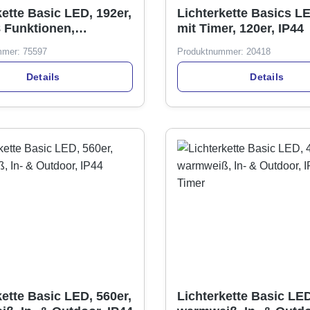
kette Basic LED, 192er,
Lichterkette Basics L
8 Funktionen,
mit Timer, 120er, IP44
ebetrieben
mmer:
75597
Produktnummer:
20418
Details
Details
kette Basic LED, 560er,
Lichterkette Basic LED