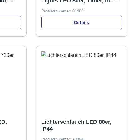
Lights LED 80er, Timer, In- &
Outdoor, IP44, 230V
Produktnummer:
01466
Details
ED,
Lichterschlauch LED 80er,
IP44
Produktnummer:
20394