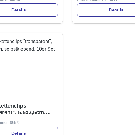
Details
Details
kettenclips
arent", 5,5x3,5cm,
lebend, 10er Set
mmer:
06973
Details