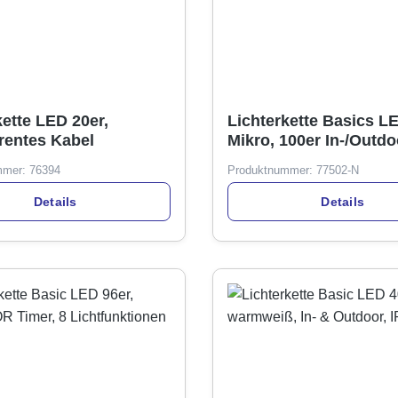
kette LED 20er,
Lichterkette Basics L
rentes Kabel
Mikro, 100er In-/Outdo
Fernbedienung, mit T
mmer:
76394
Produktnummer:
77502-N
Details
Details