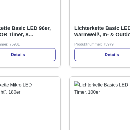
kette Basic LED 96er,
Lichterkette Basic LED
R Timer, 8
warmweiß, In- & Outdo
nktionen
mmer:
75931
Produktnummer:
75979
Details
Details