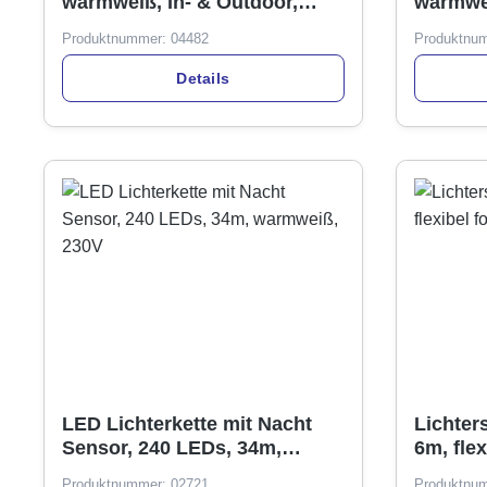
warmweiß, In- & Outdoor,
IP44, mit Timer
Produktnummer:
04482
Produktnu
Details
LED Lichterkette mit Nacht
Lichter
Sensor, 240 LEDs, 34m,
6m, flex
warmweiß, 230V
Produktnummer:
02721
Produktnu