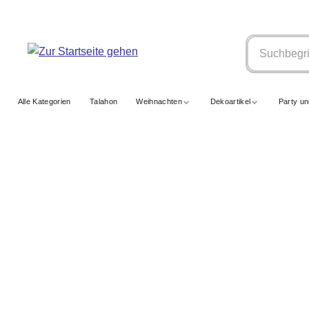
springen
Zur Hauptnavigation springen
Alle Kategorien
Talahon
Weihnachten
Dekoartikel
Party u
LICHTERKETTEN BASIC