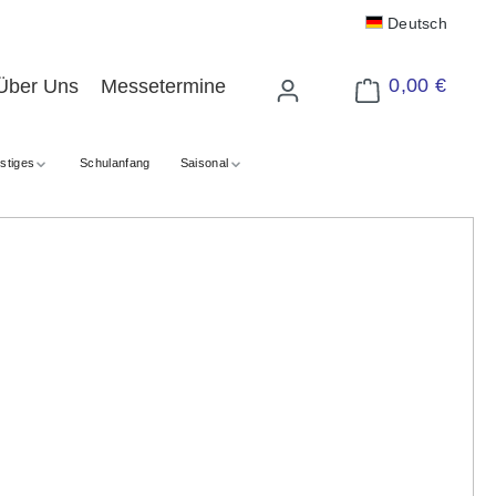
Deutsch
0,00 €
Über Uns
Messetermine
Warenkorb enthält 
stiges
Schulanfang
Saisonal