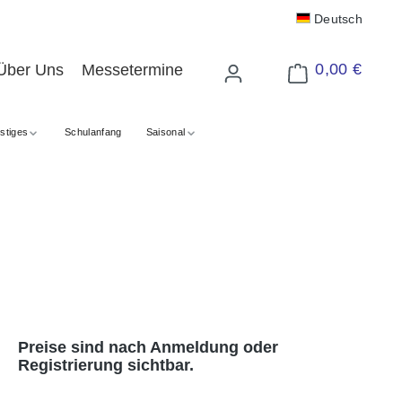
Deutsch
0,00 €
Über Uns
Messetermine
Warenkorb enthält 
stiges
Schulanfang
Saisonal
Preise sind nach Anmeldung oder
Registrierung sichtbar.