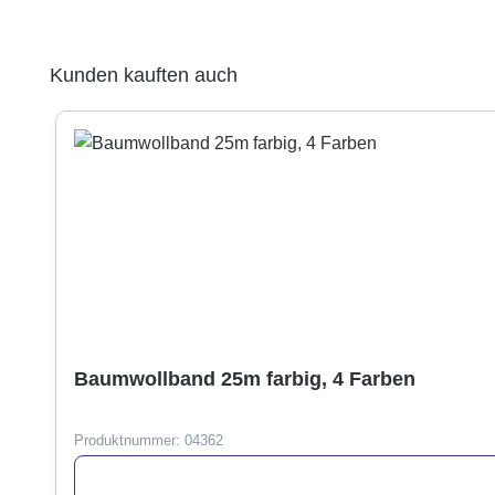
Produktgalerie überspringen
Kunden kauften auch
Baumwollband 25m farbig, 4 Farben
Produktnummer:
04362