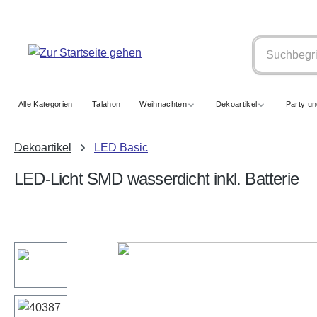
springen
Zur Hauptnavigation springen
Alle Kategorien
Talahon
Weihnachten
Dekoartikel
Party u
Dekoartikel
LED Basic
LED-Licht SMD wasserdicht inkl. Batterie
Bildergalerie überspringen