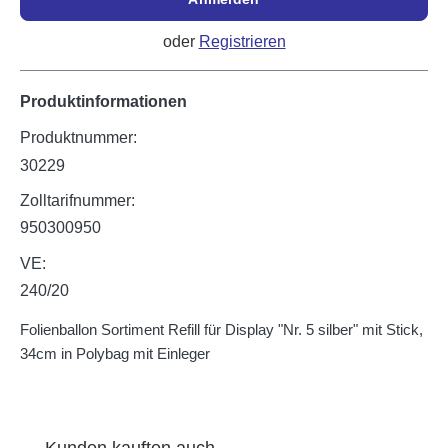
oder
Registrieren
Produktinformationen
Produktnummer:
30229
Zolltarifnummer:
950300950
VE:
240/20
Folienballon Sortiment Refill für Display "Nr. 5 silber" mit Stick,
34cm in Polybag mit Einleger
Produktgalerie überspringen
Kunden kauften auch