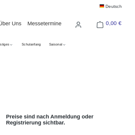
Deutsch
0,00 €
Über Uns
Messetermine
Warenkorb enthält 
stiges
Schulanfang
Saisonal
Preise sind nach Anmeldung oder
Registrierung sichtbar.