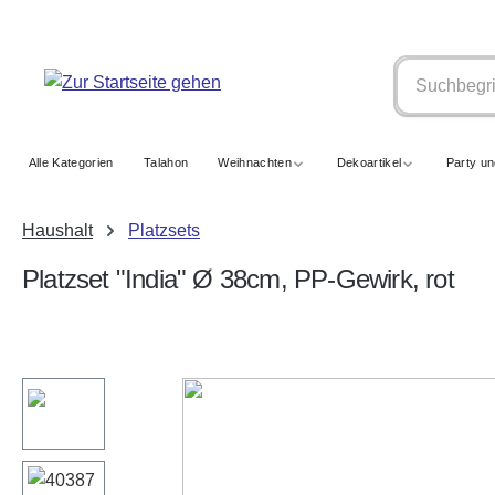
springen
Zur Hauptnavigation springen
Alle Kategorien
Talahon
Weihnachten
Dekoartikel
Party u
Haushalt
Platzsets
Platzset "India" Ø 38cm, PP-Gewirk, rot
Bildergalerie überspringen