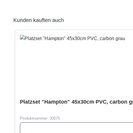
Produktgalerie überspringen
Kunden kauften auch
Platzset "Hampton" 45x30cm PVC, carbon g
Produktnummer:
30075