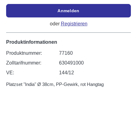
Anmelden
oder
Registrieren
Produktinformationen
Produktnummer:
77160
Zolltarifnummer:
630491000
VE:
144/12
Platzset "India" Ø 38cm, PP-Gewirk, rot Hangtag