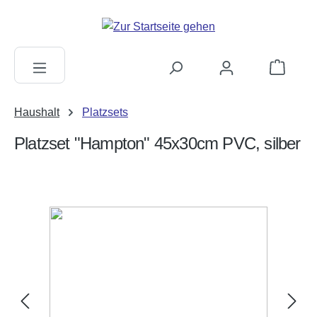
alt springen
Warenkorb
Haushalt
Platzsets
Platzset "Hampton" 45x30cm PVC, silber
Bildergalerie überspringen