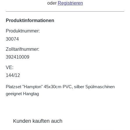
oder
Registrieren
Produktinformationen
Produktnummer:
30074
Zolltarifnummer:
392410009
VE:
144/12
Platzset "Hampton" 45x30cm PVC, silber Spülmaschinen
geeignet Hangtag
Produktgalerie überspringen
Kunden kauften auch