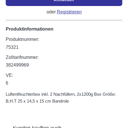
oder
Registrieren
Produktinformationen
Produktnummer:
75321
Zolltarifnummer:
382499969
VE:
6
Luftentfeuchterbox inkl. 2 Nachfüllern, 2x1200g Box Größe:
B.H.T 25 x 14,5 x 15 cm Bandrole
Produktgalerie überspringen
Kunden kauften auch