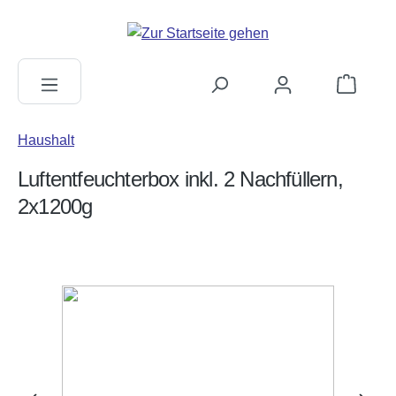
alt springen
Warenkorb
Haushalt
Luftentfeuchterbox inkl. 2 Nachfüllern,
2x1200g
Bildergalerie überspringen