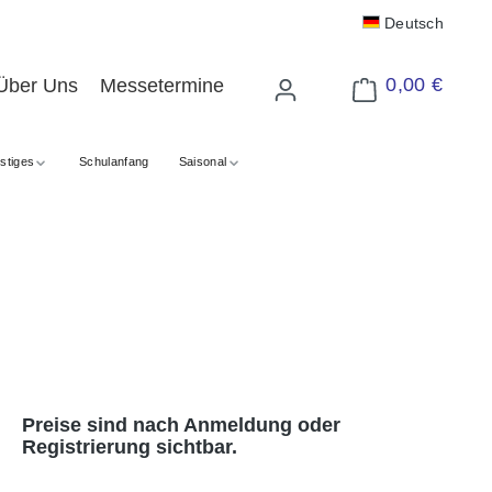
Deutsch
0,00 €
Über Uns
Messetermine
Warenkorb enthält 
stiges
Schulanfang
Saisonal
Preise sind nach Anmeldung oder
Registrierung sichtbar.