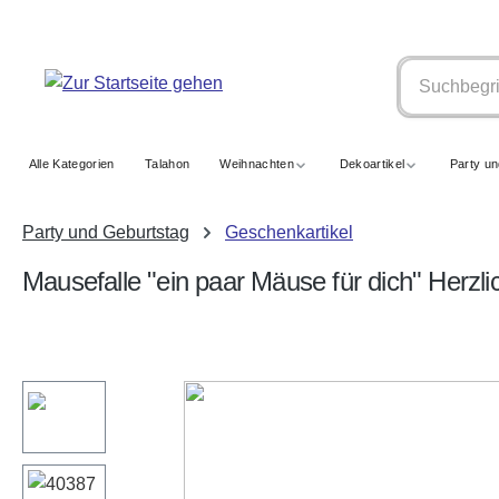
springen
Zur Hauptnavigation springen
Alle Kategorien
Talahon
Weihnachten
Dekoartikel
Party u
Party und Geburtstag
Geschenkartikel
Mausefalle "ein paar Mäuse für dich" Herz
Bildergalerie überspringen