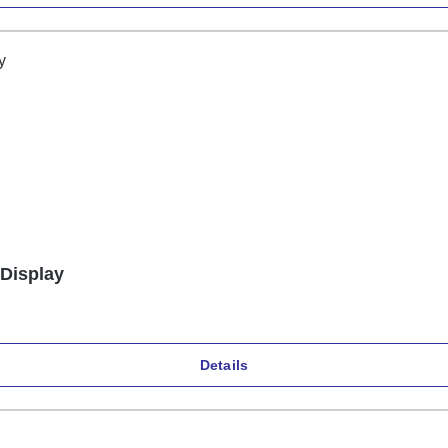
 Display
Details