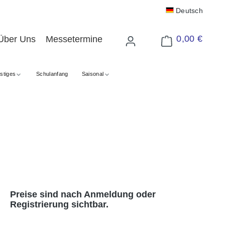
Deutsch
0,00 €
Über Uns
Messetermine
Warenkorb enthält 
stiges
Schulanfang
Saisonal
Preise sind nach Anmeldung oder
Registrierung sichtbar.