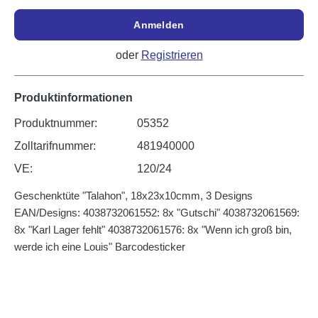
Anmelden
oder
Registrieren
Produktinformationen
Produktnummer:
05352
Zolltarifnummer:
481940000
VE:
120/24
Geschenktüte "Talahon", 18x23x10cmm, 3 Designs
EAN/Designs: 4038732061552: 8x "Gutschi" 4038732061569:
8x "Karl Lager fehlt" 4038732061576: 8x "Wenn ich groß bin,
werde ich eine Louis" Barcodesticker