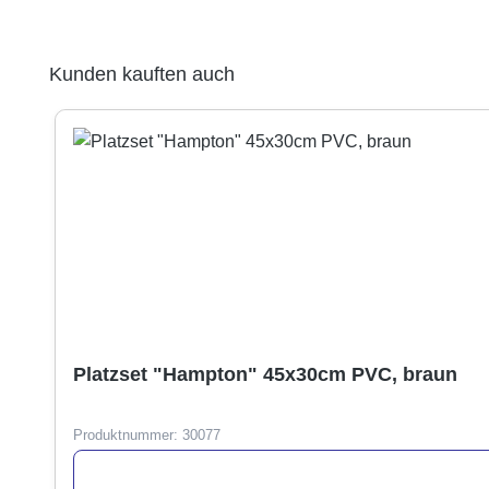
Produktgalerie überspringen
Kunden kauften auch
Platzset "Hampton" 45x30cm PVC, braun
Produktnummer:
30077