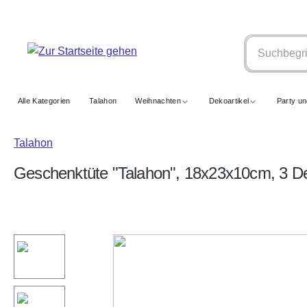
springen
Zur Hauptnavigation springen
Alle Kategorien
Talahon
Weihnachten
Dekoartikel
Party u
Talahon
Geschenktüte "Talahon", 18x23x10cm, 3 D
Bildergalerie überspringen