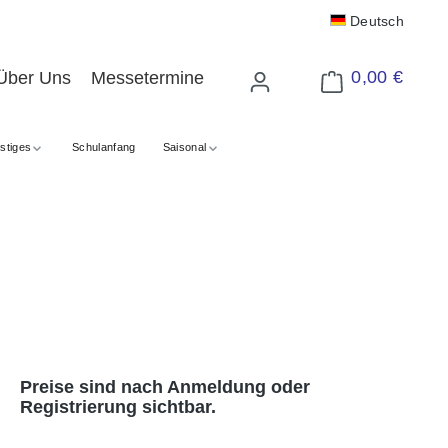
Deutsch
0,00 €
Über Uns
Messetermine
Warenkorb enthält 
stiges
Schulanfang
Saisonal
Preise sind nach Anmeldung oder
Registrierung sichtbar.