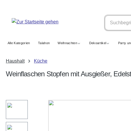
springen
Zur Hauptnavigation springen
Alle Kategorien
Talahon
Weihnachten
Dekoartikel
Party u
Haushalt
Küche
Weinflaschen Stopfen mit Ausgießer, Edelst
Bildergalerie überspringen