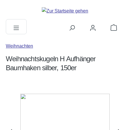
alt springen
Warenkorb
Weihnachten
Weihnachtskugeln H Aufhänger
Baumhaken silber, 150er
Bildergalerie überspringen