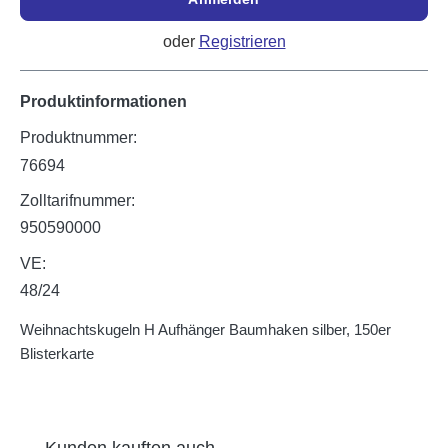
oder
Registrieren
Produktinformationen
Produktnummer:
76694
Zolltarifnummer:
950590000
VE:
48/24
Weihnachtskugeln H Aufhänger Baumhaken silber, 150er
Blisterkarte
Produktgalerie überspringen
Kunden kauften auch