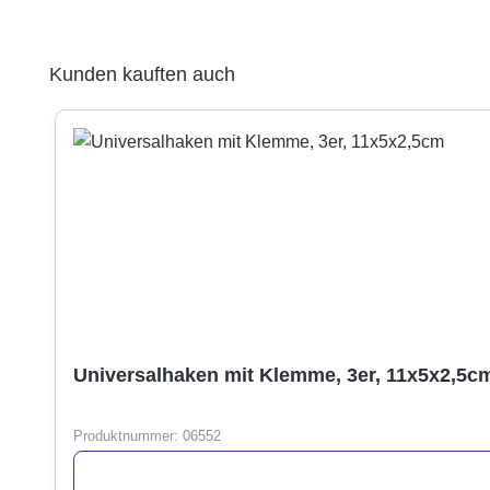
Produktgalerie überspringen
Kunden kauften auch
Universalhaken mit Klemme, 3er, 11x5x2,5c
Produktnummer:
06552