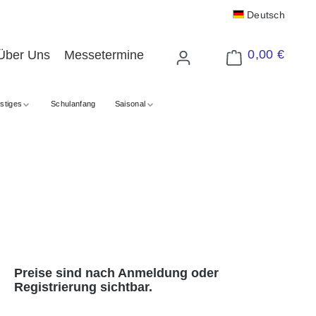
Deutsch
0,00 €
Über Uns
Messetermine
Warenkorb enthält 
stiges
Schulanfang
Saisonal
Preise sind nach Anmeldung oder
Registrierung sichtbar.