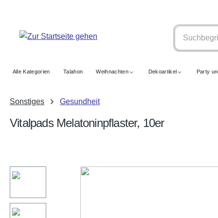
springen
Zur Hauptnavigation springen
Alle Kategorien
Talahon
Weihnachten
Dekoartikel
Party u
Sonstiges
Gesundheit
Vitalpads Melatoninpflaster, 10er
Bildergalerie überspringen