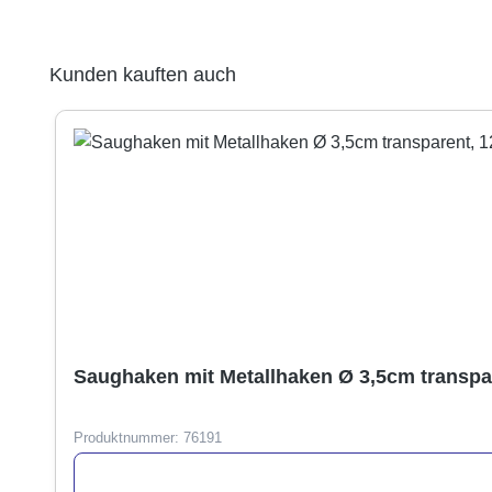
Produktgalerie überspringen
Kunden kauften auch
Saughaken mit Metallhaken Ø 3,5cm transpar
Produktnummer:
76191