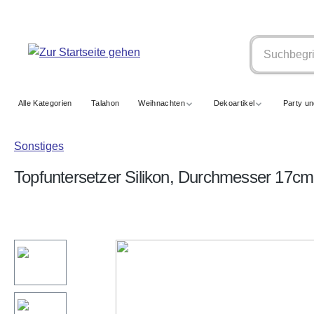
springen
Zur Hauptnavigation springen
Alle Kategorien
Talahon
Weihnachten
Dekoartikel
Party u
Sonstiges
Topfuntersetzer Silikon, Durchmesser 17cm
Bildergalerie überspringen