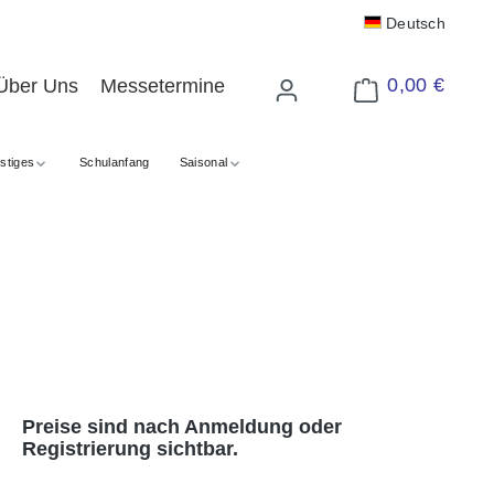
Deutsch
0,00 €
Über Uns
Messetermine
Warenkorb enthält 
stiges
Schulanfang
Saisonal
Preise sind nach Anmeldung oder
Registrierung sichtbar.