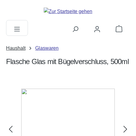
alt springen
Warenkorb
Haushalt
Glaswaren
Flasche Glas mit Bügelverschluss, 500ml
Bildergalerie überspringen