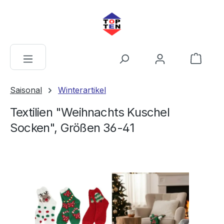
alt springen
Warenkorb
Saisonal
Winterartikel
Textilien "Weihnachts Kuschel
Socken", Größen 36-41
Bildergalerie überspringen