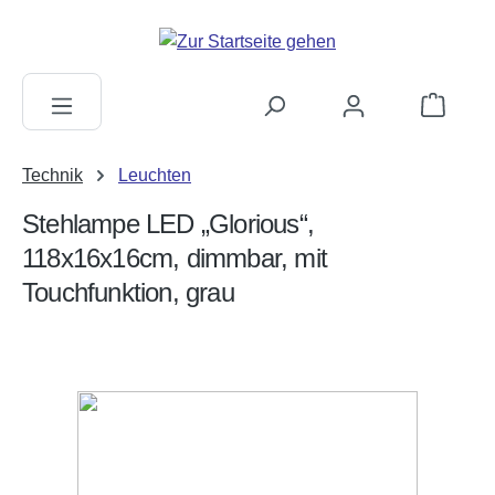
alt springen
Warenkorb
Technik
Leuchten
Stehlampe LED „Glorious“,
118x16x16cm, dimmbar, mit
Touchfunktion, grau
Bildergalerie überspringen