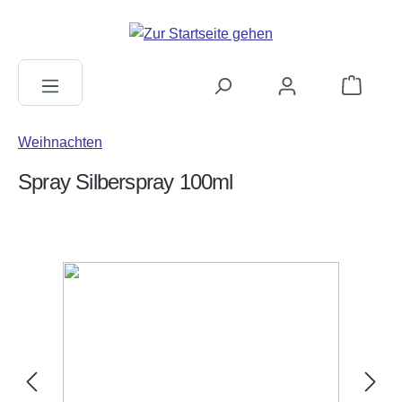
alt springen
Warenkorb
Weihnachten
Spray Silberspray 100ml
Bildergalerie überspringen