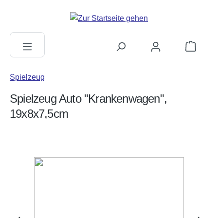
alt springen
Warenkorb
Spielzeug
Spielzeug Auto "Krankenwagen",
19x8x7,5cm
Bildergalerie überspringen