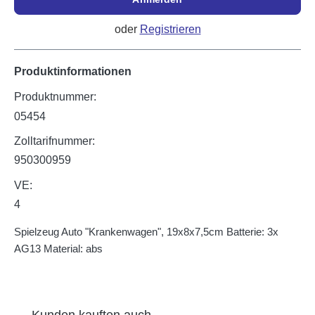
oder
Registrieren
Produktinformationen
Produktnummer:
05454
Zolltarifnummer:
950300959
VE:
4
Spielzeug Auto "Krankenwagen", 19x8x7,5cm Batterie: 3x
AG13 Material: abs
Produktgalerie überspringen
Kunden kauften auch