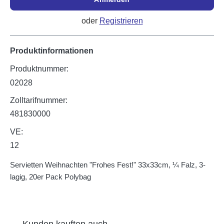
oder
Registrieren
Produktinformationen
Produktnummer:
02028
Zolltarifnummer:
481830000
VE:
12
Servietten Weihnachten "Frohes Fest!" 33x33cm, ¼ Falz, 3-
lagig, 20er Pack Polybag
Produktgalerie überspringen
Kunden kauften auch