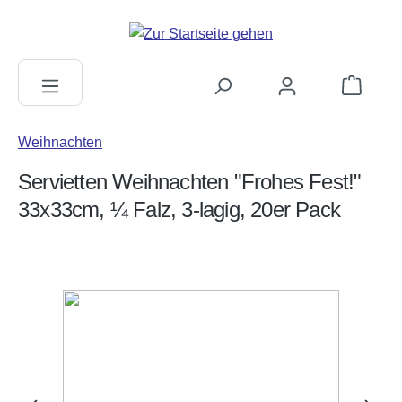
alt springen
Warenkorb
Weihnachten
Servietten Weihnachten "Frohes Fest!"
33x33cm, ¼ Falz, 3-lagig, 20er Pack
Bildergalerie überspringen