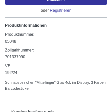
oder
Registrieren
Produktinformationen
Produktnummer:
05048
Zolltarifnummer:
701337990
VE:
192/24
Schnapspinnchen "Mittelfinger" Glas 4cl, im Display, 3 Farben
Barcodesticker
Produktgalerie überspringen
Kunden kauften auch