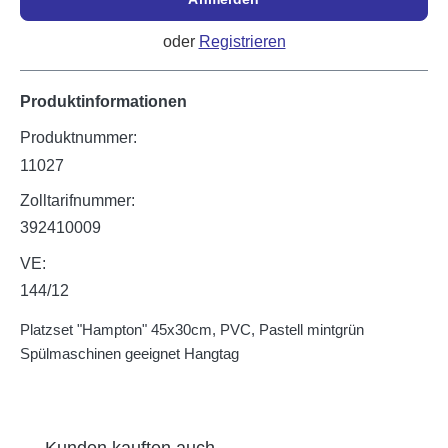
oder
Registrieren
Produktinformationen
Produktnummer:
11027
Zolltarifnummer:
392410009
VE:
144/12
Platzset "Hampton" 45x30cm, PVC, Pastell mintgrün
Spülmaschinen geeignet Hangtag
Produktgalerie überspringen
Kunden kauften auch