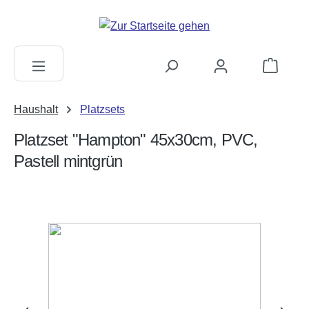
alt springen
Warenkorb
Haushalt
Platzsets
Platzset "Hampton" 45x30cm, PVC,
Pastell mintgrün
Bildergalerie überspringen