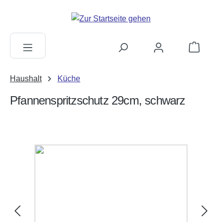
alt springen
Warenkorb
Haushalt
Küche
Pfannenspritzschutz 29cm, schwarz
Bildergalerie überspringen