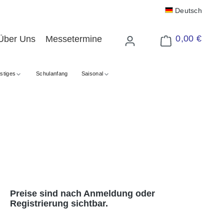
Deutsch
0,00 €
Über Uns
Messetermine
Warenkorb enthält 
stiges
Schulanfang
Saisonal
Preise sind nach Anmeldung oder
Registrierung sichtbar.