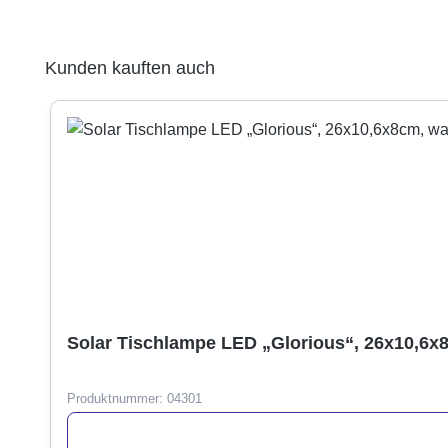
Produktgalerie überspringen
Kunden kauften auch
Solar Tischlampe LED „Glorious“, 26x10,6x
Produktnummer:
04301