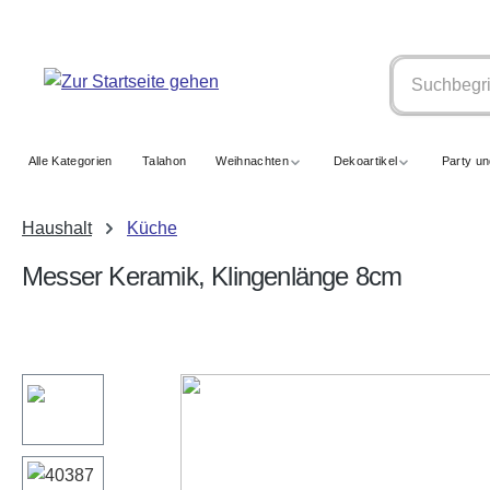
springen
Zur Hauptnavigation springen
Alle Kategorien
Talahon
Weihnachten
Dekoartikel
Party u
Haushalt
Küche
Messer Keramik, Klingenlänge 8cm
Bildergalerie überspringen