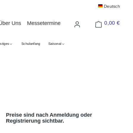
Deutsch
0,00 €
Über Uns
Messetermine
Warenkorb enthält 
stiges
Schulanfang
Saisonal
Preise sind nach Anmeldung oder
Registrierung sichtbar.