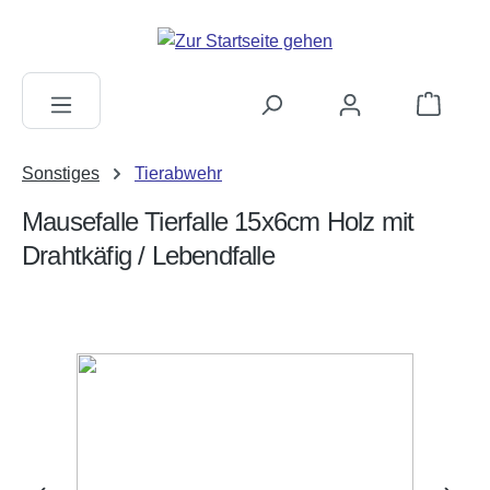
alt springen
Warenkorb
Sonstiges
Tierabwehr
Mausefalle Tierfalle 15x6cm Holz mit
Drahtkäfig / Lebendfalle
Bildergalerie überspringen