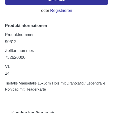
oder
Registrieren
Produktinformationen
Produktnummer:
90612
Zolltarifnummer:
732620000
VE:
24
Tierfalle Mausefalle 15x6cm Holz mit Drahtkäfig / Lebendfalle
Polybag mit Headerkarte
Produktgalerie überspringen
Kunden kauften auch