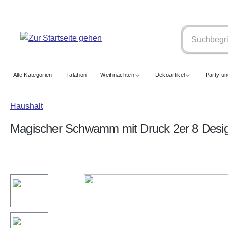
springen
Zur Hauptnavigation springen
Alle Kategorien
Talahon
Weihnachten
Dekoartikel
Party u
Haushalt
Magischer Schwamm mit Druck 2er 8 Desig
Bildergalerie überspringen