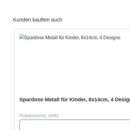
Produktgalerie überspringen
Kunden kauften auch
Spardose Metall für Kinder, 8x14cm, 4 Desi
Produktnummer:
04361