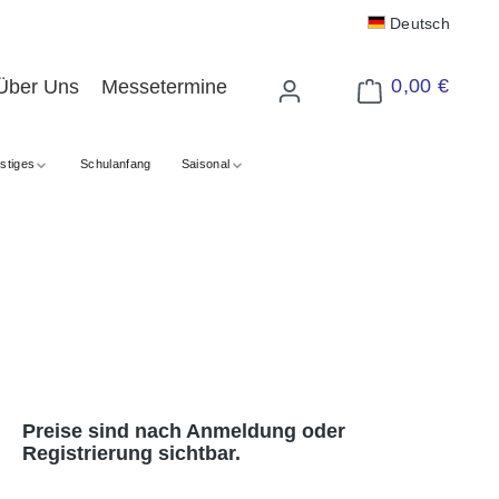
Deutsch
0,00 €
Über Uns
Messetermine
Warenkorb enthält 
stiges
Schulanfang
Saisonal
Preise sind nach Anmeldung oder
Registrierung sichtbar.