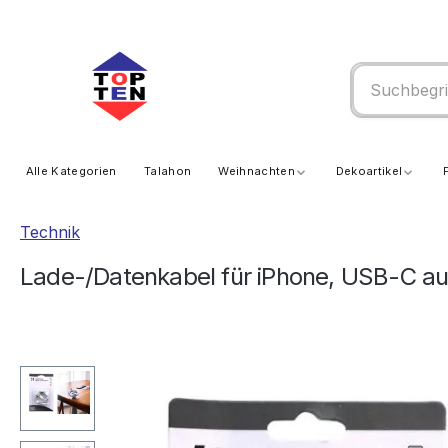
springen
Zur Hauptnavigation springen
Alle Kategorien
Talahon
Weihnachten
Dekoartikel
Technik
Lade-/Datenkabel für iPhone, USB-C auf
Bildergalerie überspringen