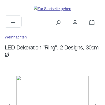
alt springen
Warenkorb
Weihnachten
LED Dekoration "Ring", 2 Designs, 30cm
Ø
Bildergalerie überspringen