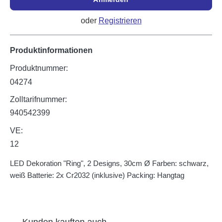
oder
Registrieren
Produktinformationen
Produktnummer:
04274
Zolltarifnummer:
940542399
VE:
12
LED Dekoration "Ring", 2 Designs, 30cm Ø Farben: schwarz,
weiß Batterie: 2x Cr2032 (inklusive) Packing: Hangtag
Produktgalerie überspringen
Kunden kauften auch