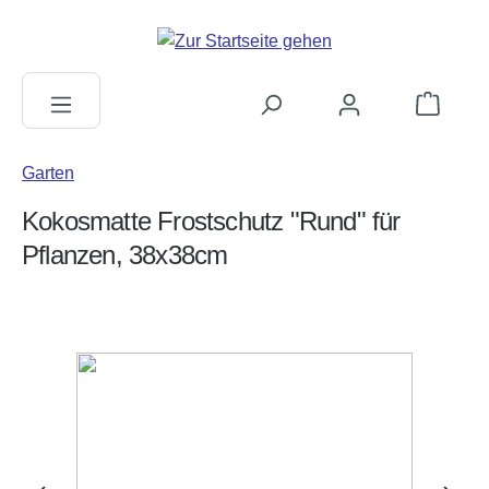
alt springen
Warenkorb
Garten
Kokosmatte Frostschutz "Rund" für
Pflanzen, 38x38cm
Bildergalerie überspringen