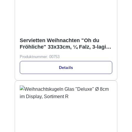
Servietten Weihnachten "Oh du
Fröhliche" 33x33cm, ¼ Falz, 3-lagig,
20er Pack
Produktnummer:
00753
Details