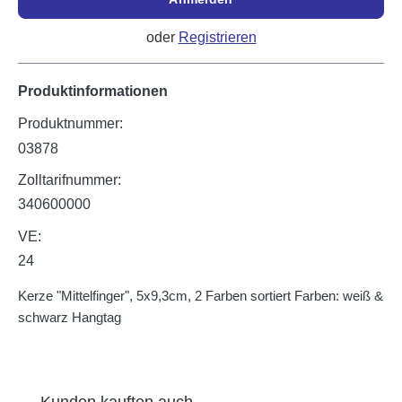
oder
Registrieren
Produktinformationen
Produktnummer:
03878
Zolltarifnummer:
340600000
VE:
24
Kerze "Mittelfinger", 5x9,3cm, 2 Farben sortiert Farben: weiß &
schwarz Hangtag
Produktgalerie überspringen
Kunden kauften auch