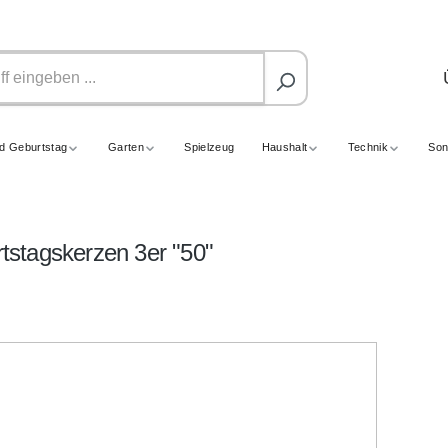
nd Geburtstag
Garten
Spielzeug
Haushalt
Technik
Son
rtstagskerzen 3er "50"