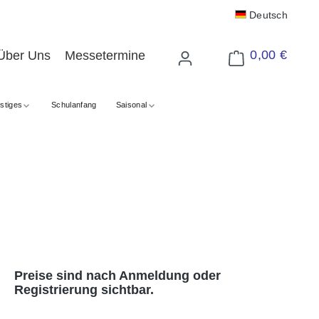
Deutsch
0,00 €
Über Uns
Messetermine
Warenkorb enthält 
stiges
Schulanfang
Saisonal
Preise sind nach Anmeldung oder
Registrierung sichtbar.