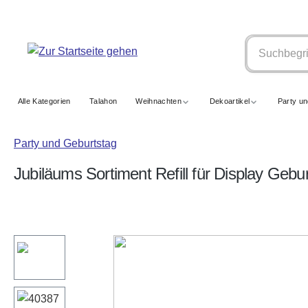
springen
Zur Hauptnavigation springen
Alle Kategorien
Talahon
Weihnachten
Dekoartikel
Party u
Party und Geburtstag
Jubiläums Sortiment Refill für Display Gebu
Bildergalerie überspringen