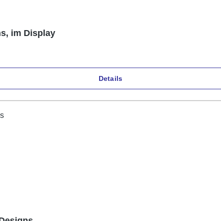
s, im Display
Details
 Designs