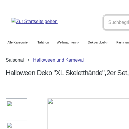
springen
Zur Hauptnavigation springen
Alle Kategorien
Talahon
Weihnachten
Dekoartikel
Party u
Saisonal
Halloween und Karneval
Halloween Deko "XL Skeletthände",2er Set
Bildergalerie überspringen