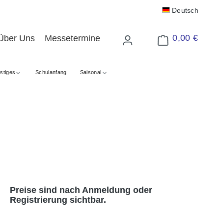
Deutsch
0,00 €
Über Uns
Messetermine
Warenkorb enthält 
stiges
Schulanfang
Saisonal
Preise sind nach Anmeldung oder
Registrierung sichtbar.