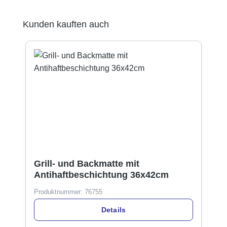
Produktgalerie überspringen
Kunden kauften auch
Grill- und Backmatte mit
Antihaftbeschichtung 36x42cm
Produktnummer:
76755
Details