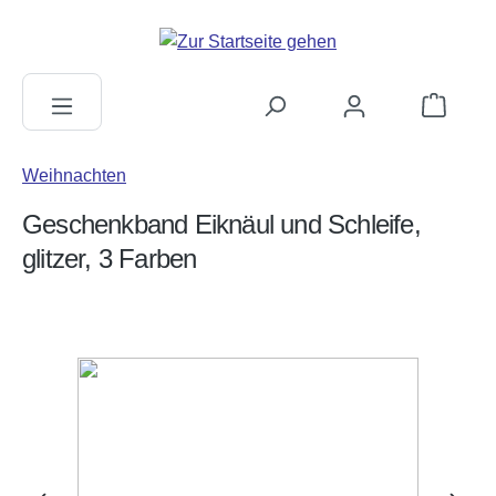
alt springen
Warenkorb
Weihnachten
Geschenkband Eiknäul und Schleife,
glitzer, 3 Farben
Bildergalerie überspringen