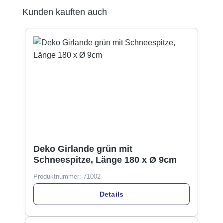
Produktgalerie überspringen
Kunden kauften auch
Deko Girlande grün mit
Schneespitze, Länge 180 x Ø 9cm
Produktnummer:
71002
Details