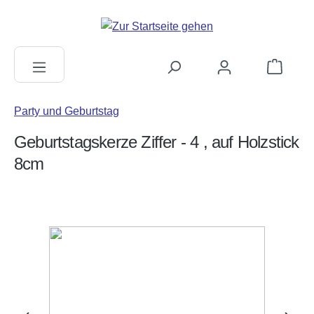
alt springen
Warenkorb
Party und Geburtstag
Geburtstagskerze Ziffer - 4 , auf Holzstick
8cm
Bildergalerie überspringen