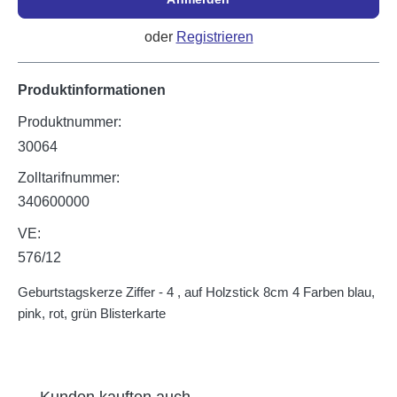
oder
Registrieren
Produktinformationen
Produktnummer:
30064
Zolltarifnummer:
340600000
VE:
576/12
Geburtstagskerze Ziffer - 4 , auf Holzstick 8cm 4 Farben blau,
pink, rot, grün Blisterkarte
Produktgalerie überspringen
Kunden kauften auch