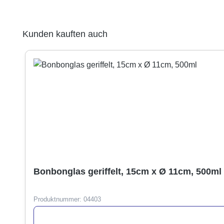
Produktgalerie überspringen
Kunden kauften auch
Bonbonglas geriffelt, 15cm x Ø 11cm, 500ml
Produktnummer:
04403