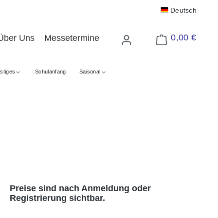
Deutsch
0,00 €
Über Uns
Messetermine
Warenkorb enthält 
stiges
Schulanfang
Saisonal
Preise sind nach Anmeldung oder
Registrierung sichtbar.