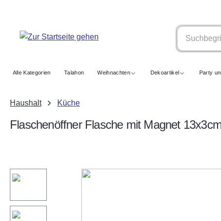
springen
Zur Hauptnavigation springen
Alle Kategorien
Talahon
Weihnachten
Dekoartikel
Party u
Haushalt
Küche
Flaschenöffner Flasche mit Magnet 13x3cm
Bildergalerie überspringen