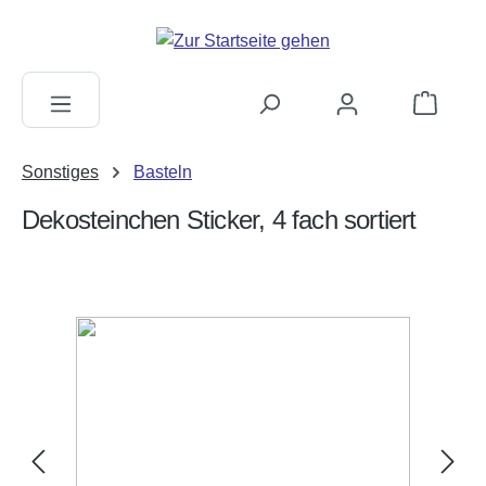
alt springen
Warenkorb
Sonstiges
Basteln
Dekosteinchen Sticker, 4 fach sortiert
Bildergalerie überspringen