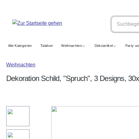
springen
Zur Hauptnavigation springen
Alle Kategorien
Talahon
Weihnachten
Dekoartikel
Party u
Weihnachten
Dekoration Schild, "Spruch", 3 Designs, 3
Bildergalerie überspringen