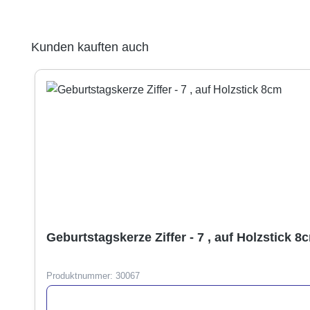
Produktgalerie überspringen
Kunden kauften auch
Geburtstagskerze Ziffer - 7 , auf Holzstick 8
Produktnummer:
30067