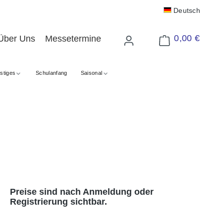
Deutsch
0,00 €
Über Uns
Messetermine
Warenkorb enthält 
stiges
Schulanfang
Saisonal
Preise sind nach Anmeldung oder
Registrierung sichtbar.