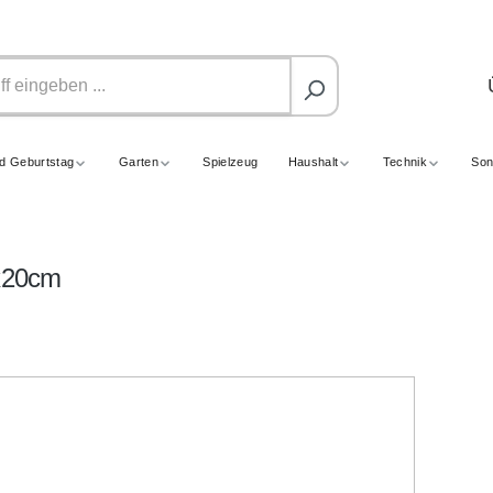
nd Geburtstag
Garten
Spielzeug
Haushalt
Technik
Son
0x20cm