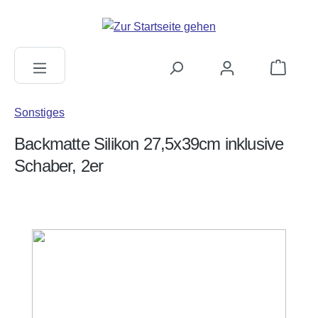
alt springen
Warenkorb
Sonstiges
Backmatte Silikon 27,5x39cm inklusive
Schaber, 2er
Bildergalerie überspringen