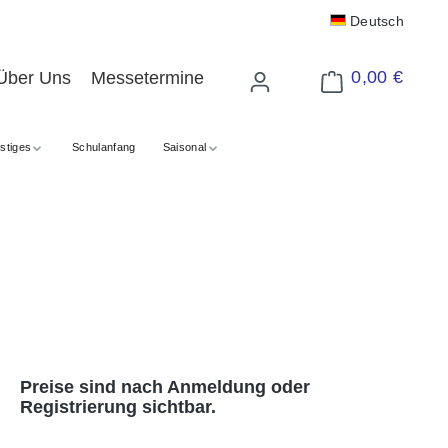
Deutsch
0,00 €
Über Uns
Messetermine
Warenkorb enthält 
stiges
Schulanfang
Saisonal
Preise sind nach Anmeldung oder
Registrierung sichtbar.