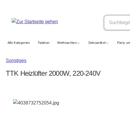
springen
Zur Hauptnavigation springen
Alle Kategorien
Talahon
Weihnachten
Dekoartikel
Party u
Sonstiges
TTK Heizlüfter 2000W, 220-240V
Bildergalerie überspringen