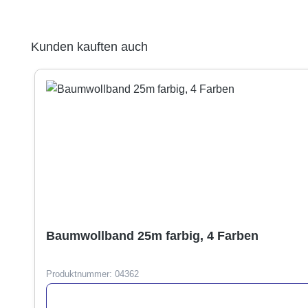
Produktgalerie überspringen
Kunden kauften auch
Baumwollband 25m farbig, 4 Farben
Produktnummer:
04362