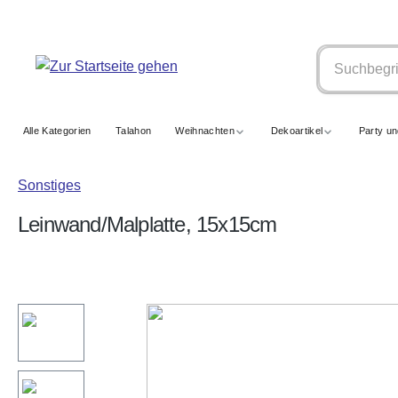
springen
Zur Hauptnavigation springen
Alle Kategorien
Talahon
Weihnachten
Dekoartikel
Party u
Sonstiges
Leinwand/Malplatte, 15x15cm
Bildergalerie überspringen