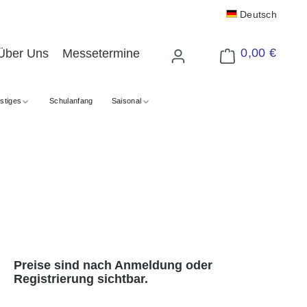
Deutsch
0,00 €
Über Uns
Messetermine
Warenkorb enthält 
stiges
Schulanfang
Saisonal
Preise sind nach Anmeldung oder
Registrierung sichtbar.