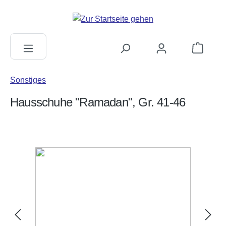
alt springen
Warenkorb
Sonstiges
Hausschuhe "Ramadan", Gr. 41-46
Bildergalerie überspringen