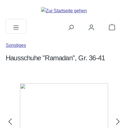
alt springen
Warenkorb
Sonstiges
Hausschuhe "Ramadan", Gr. 36-41
Bildergalerie überspringen