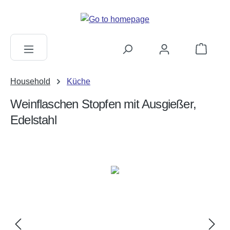
in content
Shopping c
Household
Küche
Weinflaschen Stopfen mit Ausgießer,
Edelstahl
Skip image gallery