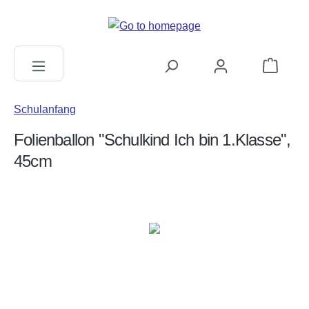
in content
Shopping c
Schulanfang
Folienballon "Schulkind Ich bin 1.Klasse",
45cm
Skip image gallery